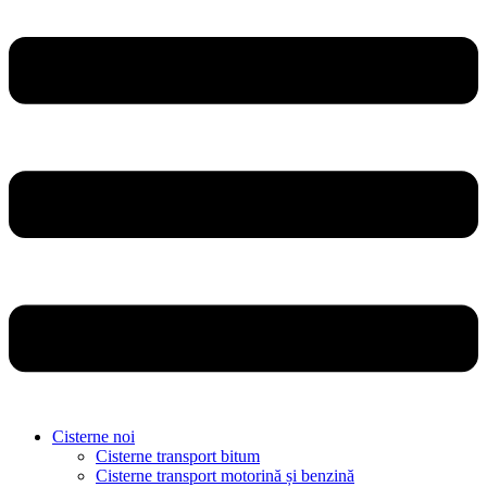
Cisterne noi
Cisterne transport bitum
Cisterne transport motorină și benzină