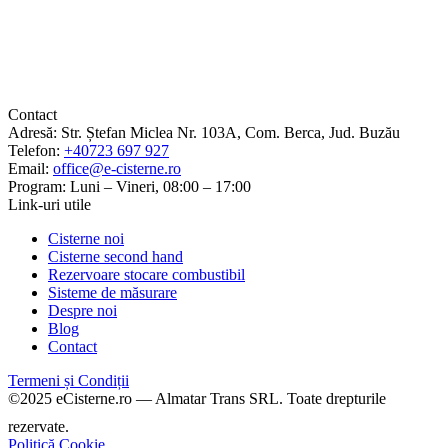
Contact
Adresă:
Str. Ștefan Miclea Nr. 103A, Com. Berca, Jud. Buzău
Telefon:
+40723 697 927
Email:
office@e-cisterne.ro
Program:
Luni – Vineri, 08:00 – 17:00
Link-uri utile
Cisterne noi
Cisterne second hand
Rezervoare stocare combustibil
Sisteme de măsurare
Despre noi
Blog
Contact
Termeni și Condiții
©2025 eCisterne.ro — Almatar Trans SRL. Toate drepturile
rezervate.
Politică Cookie