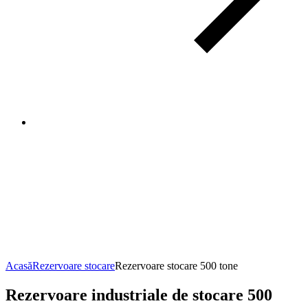
Rezervoare
stocare
500
tone
Acasă
Rezervoare stocare
Rezervoare stocare 500 tone
Rezervoare industriale de stocare 500