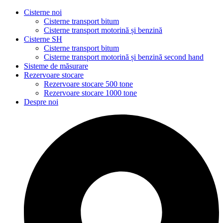
Cisterne noi
Cisterne transport bitum
Cisterne transport motorină și benzină
Cisterne SH
Cisterne transport bitum
Cisterne transport motorină și benzină second hand
Sisteme de măsurare
Rezervoare stocare
Rezervoare stocare 500 tone
Rezervoare stocare 1000 tone
Despre noi