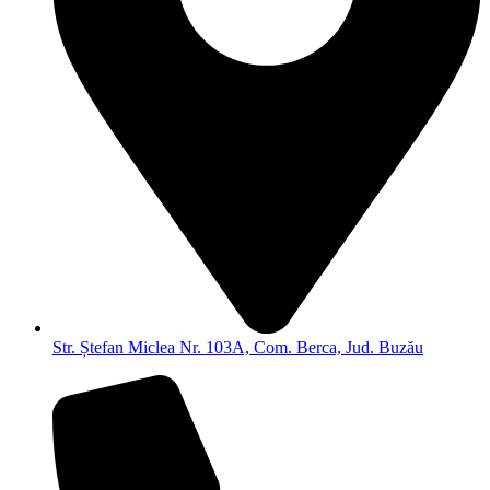
Str. Ștefan Miclea Nr. 103A, Com. Berca, Jud. Buzău