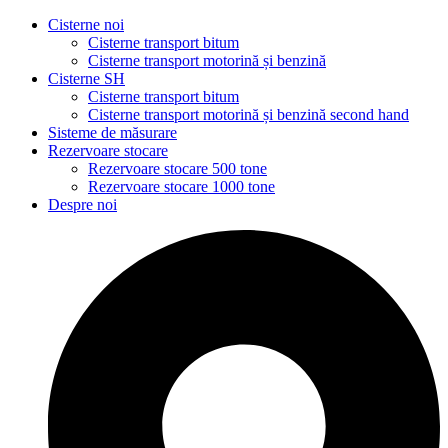
Cisterne noi
Cisterne transport bitum
Cisterne transport motorină și benzină
Cisterne SH
Cisterne transport bitum
Cisterne transport motorină și benzină second hand
Sisteme de măsurare
Rezervoare stocare
Rezervoare stocare 500 tone
Rezervoare stocare 1000 tone
Despre noi