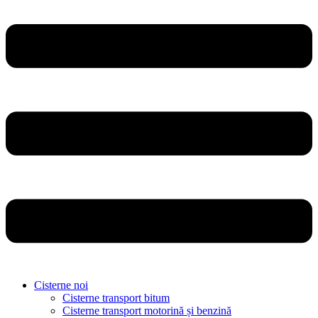
Cisterne noi
Cisterne transport bitum
Cisterne transport motorină și benzină