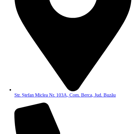
Str. Ștefan Miclea Nr. 103A, Com. Berca, Jud. Buzău